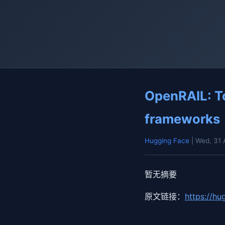
OpenRAIL: To
frameworks
Hugging Face
| Wed, 31
暂无摘要
原文链接：
https://hu