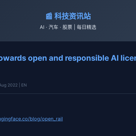
📰 科技资讯站
AI · 汽车 · 股票 | 每日精选
wards open and responsible AI lice
 Aug 2022
| EN
ggingface.co/blog/open_rail