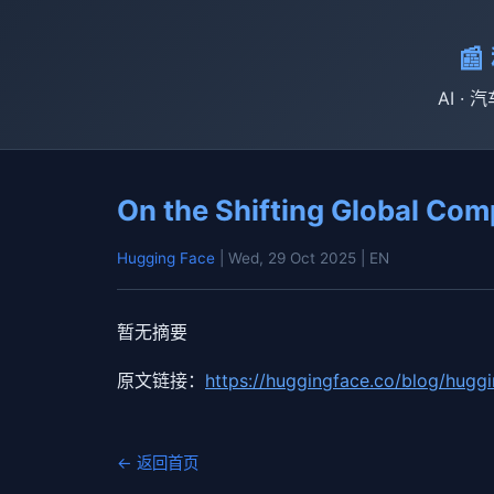

AI · 
On the Shifting Global Co
Hugging Face
| Wed, 29 Oct 2025
| EN
暂无摘要
原文链接：
https://huggingface.co/blog/hugg
← 返回首页