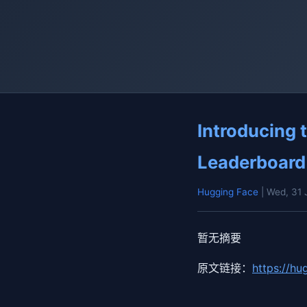
Introducing 
Leaderboard 
Hugging Face
| Wed, 31
暂无摘要
原文链接：
https://hu