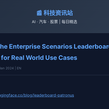
📰 科技资讯站
AI · 汽车 · 股票 | 每日精选
the Enterprise Scenarios Leaderboar
for Real World Use Cases
 Jan 2024
| EN
ggingface.co/blog/leaderboard-patronus