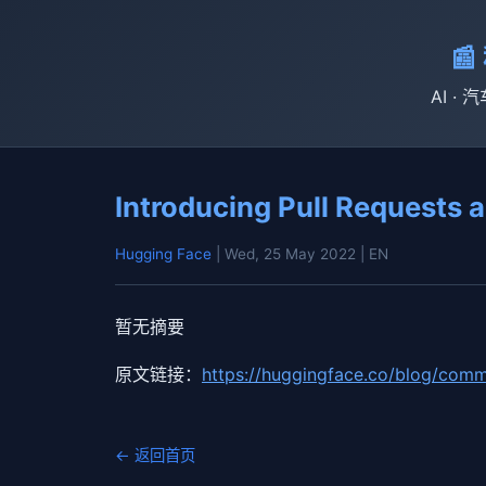

AI · 
Introducing Pull Requests 
Hugging Face
| Wed, 25 May 2022
| EN
暂无摘要
原文链接：
https://huggingface.co/blog/com
← 返回首页