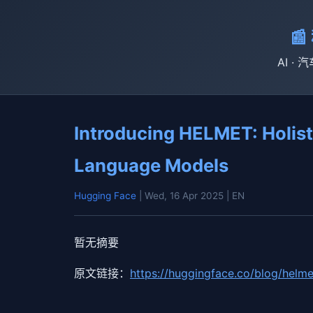

AI · 
Introducing HELMET: Holist
Language Models
Hugging Face
| Wed, 16 Apr 2025
| EN
暂无摘要
原文链接：
https://huggingface.co/blog/helme