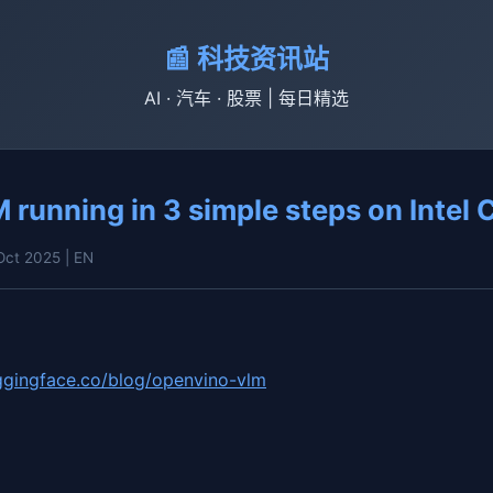
📰 科技资讯站
AI · 汽车 · 股票 | 每日精选
 running in 3 simple steps on Intel
 Oct 2025
| EN
uggingface.co/blog/openvino-vlm