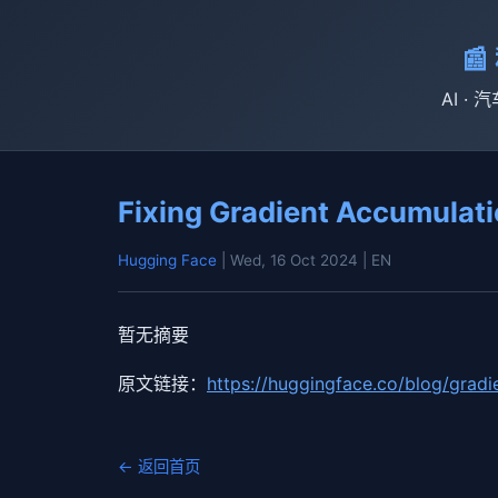

AI · 
Fixing Gradient Accumulat
Hugging Face
| Wed, 16 Oct 2024
| EN
暂无摘要
原文链接：
https://huggingface.co/blog/gradi
← 返回首页