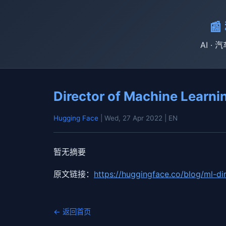

AI · 
Director of Machine Learnin
Hugging Face
| Wed, 27 Apr 2022
| EN
暂无摘要
原文链接：
https://huggingface.co/blog/ml-dir
← 返回首页