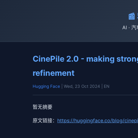

AI · 
CinePile 2.0 - making stron
refinement
Hugging Face
| Wed, 23 Oct 2024
| EN
暂无摘要
原文链接：
https://huggingface.co/blog/cinep